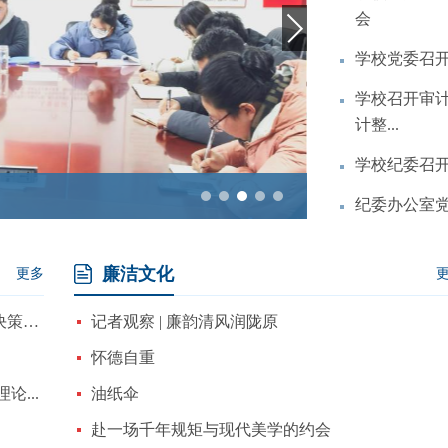
会
学校党委召开
学校召开审
计整...
学校纪委召
学校纪委组织干
纪委办公室
学校纪委组
教育
廉洁文化
更多
书记谈丨更加坚决有力地贯彻落实党中央重大决策部署
记者观察 | 廉韵清风润陇原
怀德自重
...
油纸伞
赴一场千年规矩与现代美学的约会